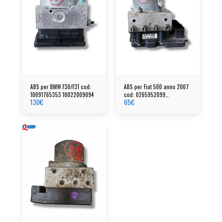
ABS per BMW F30/F31 cod:
ABS per Fiat 500 anno 2007
10091765353 10022009094
cod: 0265952099
130
€
65
€
0265252447