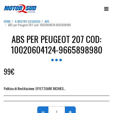
HOME
IL NOSTRO CATALOGO
ABS
ABS per Peugeot 207 cod: 10020604124-9665898980
ABS PER PEUGEOT 207 COD:
10020604124-9665898980
99
€
Politica di Restituzione:
EFFETTUARE RICHIESTA DI RESO ENTRO 14 GIORNI DALL&#039;ACQUISTO DEL RICAMBIO, IL RIMBORSO VIENE EMESSO ALLA CONSEGNA DEL RICAMBIO IN SEDE.