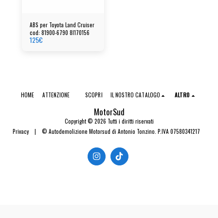
ABS per Toyota Land Cruiser
cod: 81900-6790 8l170156
125
€
HOME
ATTENZIONE
SCOPRI
IL NOSTRO CATALOGO
ALTRO
MotorSud
Copyright © 2026 Tutti i diritti riservati
Privacy
|
© Autodemolizione Motorsud di Antonio Tonzino. P.IVA 07580341217