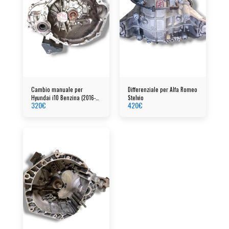
Cambio manuale per
Differenziale per Alfa Romeo
Hyundai i10 Benzina (2016-
Stelvio
320
€
420
€
2020)