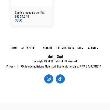
Cambio manuale per Fiat
500 X 1.0 TB
360
€
HOME
ATTENZIONE
SCOPRI
IL NOSTRO CATALOGO
ALTRO
MotorSud
Copyright © 2026 Tutti i diritti riservati
Privacy
|
© Autodemolizione Motorsud di Antonio Tonzino. P.IVA 07580341217