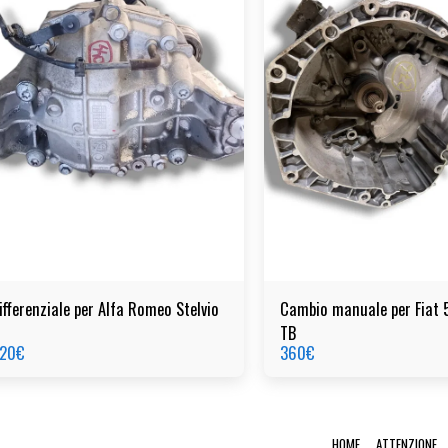
ifferenziale per Alfa Romeo Stelvio
Cambio manuale per Fiat 
TB
20
€
360
€
HOME
ATTENZIONE