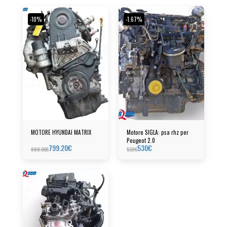
-10%
-1.67%
MOTORE HYUNDAI MATRIX
Motore SIGLA: psa rhz per
Peugeot 2.0
799.20
€
530
€
888.00
€
539
€