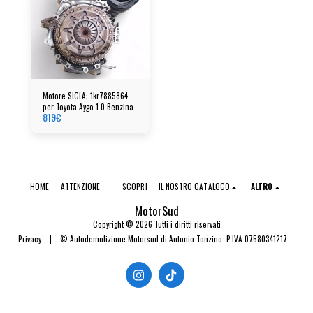
Motore SIGLA: 1kr7885864
per Toyota Aygo 1.0 Benzina
819
€
HOME
ATTENZIONE
SCOPRI
IL NOSTRO CATALOGO
ALTRO
MotorSud
Copyright © 2026 Tutti i diritti riservati
Privacy
|
© Autodemolizione Motorsud di Antonio Tonzino. P.IVA 07580341217