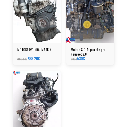
MOTORE HYUNDAI MATRIX
Motore SIGLA: psa rhz per
Peugeot 2.0
799.20
€
530
€
888.00
€
539
€