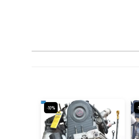
-10%
-