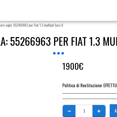
ore sigla: 55266963 per Fiat 1.3 multijet Euro 6
: 55266963 PER FIAT 1.3 MU
1900
€
Politica di Restituzione:
EFFETTUARE RICHIESTA DI RESO ENTRO 14 GIORN
A