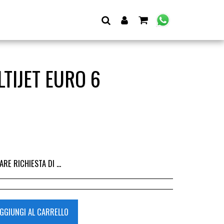
LTIJET EURO 6
I DALL&#039;ACQUISTO DEL RICAMBIO, IL RIMBORSO VIENE EMESSO ALLA CONSEGNA DEL RICAMBIO IN SEDE.
GGIUNGI AL CARRELLO