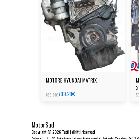
MOTORE HYUNDAI MATRIX
M
2
799.20
€
888.00
€
5
MotorSud
Copyright © 2026 Tutti i diritti riservati
Privacy
|
© Autodemolizione Motorsud di Antonio Tonzino. P.IVA