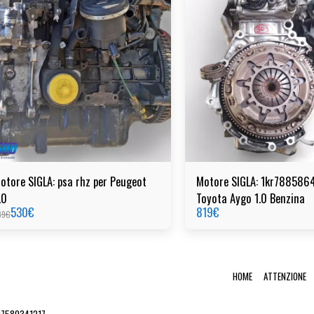
otore SIGLA: psa rhz per Peugeot
Motore SIGLA: 1kr7885864
.0
Toyota Aygo 1.0 Benzina
530
€
819
€
39
€
HOME
ATTENZIONE
 07580341217