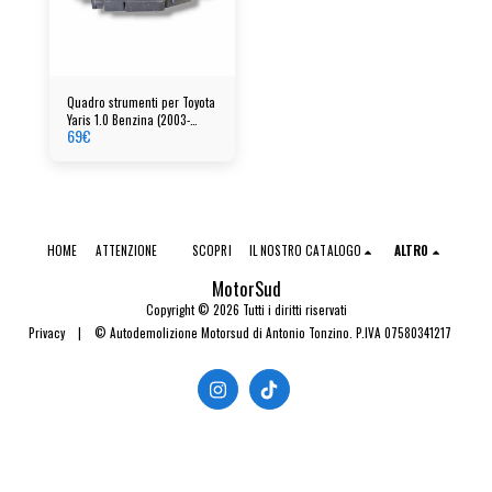
Quadro strumenti per Toyota
Yaris 1.0 Benzina (2003-
69
€
2005)
HOME
ATTENZIONE
SCOPRI
IL NOSTRO CATALOGO
ALTRO
MotorSud
Copyright © 2026 Tutti i diritti riservati
Privacy
|
© Autodemolizione Motorsud di Antonio Tonzino. P.IVA 07580341217