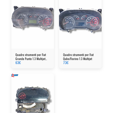
Quadro strumenti per Fiat
Quadro strumenti per Fiat
Grande Punto 1.3 Multijet
Qubo/Fiorino 1.3 Multijet
63
€
73
€
cod: 51718552