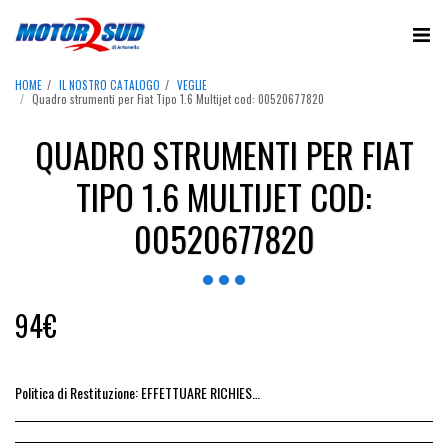
HOME
IL NOSTRO CATALOGO
VEGLIE
Quadro strumenti per Fiat Tipo 1.6 Multijet cod: 00520677820
QUADRO STRUMENTI PER FIAT
TIPO 1.6 MULTIJET COD:
00520677820
94
€
Politica di Restituzione:
EFFETTUARE RICHIESTA DI RESO ENTRO 14 GIORNI DALL&#039;ACQUISTO DEL RICAMBIO, IL RIMBORSO VIENE EMESSO ALLA CONSEGNA DEL RICAMBIO IN SEDE.