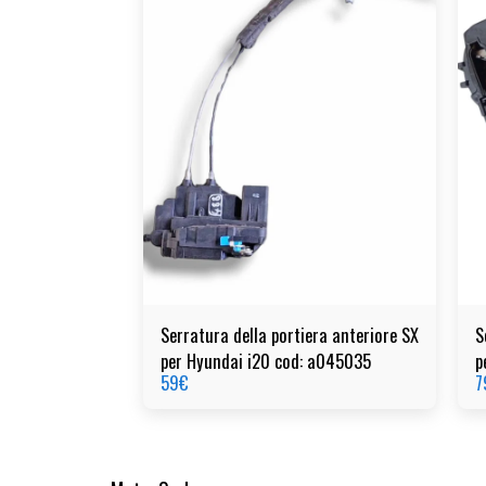
Serratura della portiera anteriore SX
S
per Hyundai i20 cod: a045035
p
59
€
7