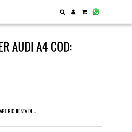
ER AUDI A4 COD:
I DALL&#039;ACQUISTO DEL RICAMBIO, IL RIMBORSO VIENE EMESSO ALLA CONSEGNA DEL RICAMBIO IN SEDE.