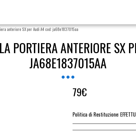
tiera anteriore SX per Audi A4 cod: ja68e1837015aa
A PORTIERA ANTERIORE SX P
JA68E1837015AA
79
€
Politica di Restituzione:
EFFETTUARE RICHIESTA DI RESO ENTRO 14 GIORN