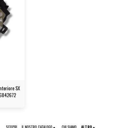
nteriore SX
46842672
SCOPRI
IL NOSTRO CATALOGO
CHI SIAMO
ALTRO