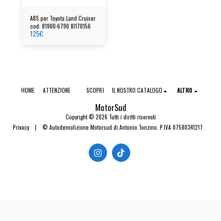
ABS per Toyota Land Cruiser
cod: 81900-6790 8l170156
125
€
HOME
ATTENZIONE
SCOPRI
IL NOSTRO CATALOGO
ALTRO
MotorSud
Copyright © 2026 Tutti i diritti riservati
Privacy
|
© Autodemolizione Motorsud di Antonio Tonzino. P.IVA 07580341217