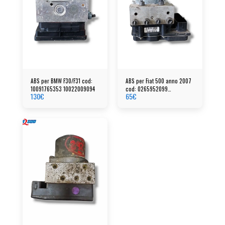
ABS per BMW F30/F31 cod:
ABS per Fiat 500 anno 2007
10091765353 10022009094
cod: 0265952099
130
€
65
€
0265252447