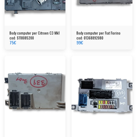
Body computer per Citroen C3 Mk1
Body computer per Fiat Fiorino
cod: S118085200
cod: 01368892080
75
€
99
€