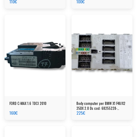
110
€
100
€
00517986150
FORD C-MAX 1.6 TDCI 2010
Body computer per BMW X1 F48/X2
25DX 2.0 Ds cod: 68255228-
160
€
225
€
94844779304-116RI00109