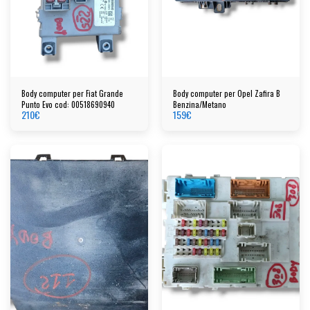
Body computer per Fiat Grande
Body computer per Opel Zafira B
Punto Evo cod: 00518690940
Benzina/Metano
210
€
159
€