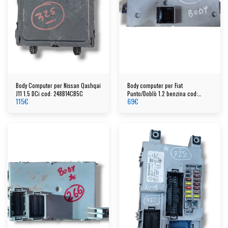
Body Computer per Nissan Qashqai
Body computer per Fiat
J11 1.5 DCi cod: 248B14CB5C
Punto/Doblò 1.2 benzina cod:
115
€
69
€
51744897