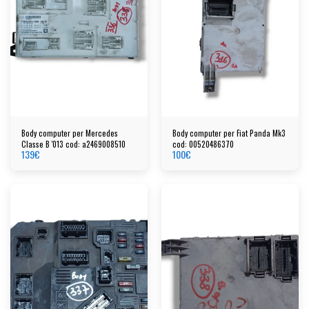
Body computer per Mercedes
Body computer per Fiat Panda Mk3
Classe B '013 cod: a2469008510
cod: 00520486370
139
€
100
€