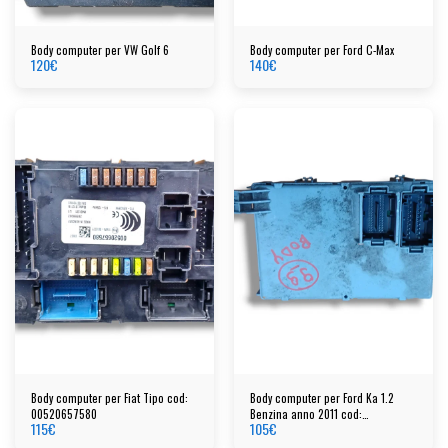
Body computer per VW Golf 6
Body computer per Ford C-Max
120
€
140
€
Body computer per Fiat Tipo cod:
Body computer per Ford Ka 1.2
00520657580
Benzina anno 2011 cod:
115
€
105
€
00518762470