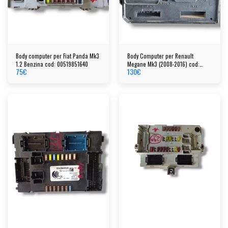
Body computer per Fiat Panda Mk3
Body Computer per Renault
1.2 Benzina cod: 00519851640
Megane Mk3 (2008-2016) cod:
75
€
130
€
a2c53284890