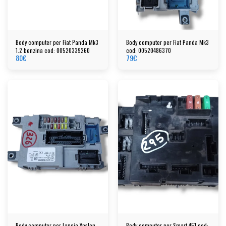
Body computer per Fiat Panda Mk3
Body computer per Fiat Panda Mk3
1.2 benzina cod: 00520339260
cod: 00520486370
80
€
79
€
Body computer per Lancia Ypslon
Body computer per Smart 451 cod: