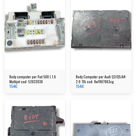
Body computer per Fiat 500 L 1.6
Body Computer per Audi Q3/Q5/A4
Multijet cod: 52032038
2.0 TDi cod: 8w1907063cg
154
€
154
€