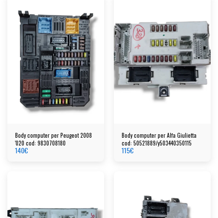
Body computer per Peugeot 2008
Body computer per Alfa Giulietta
'020 cod: 9830708180
cod: 50521889/y503440350115
140
€
115
€