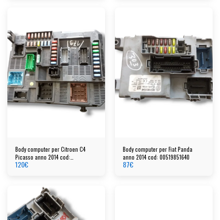
Body computer per Citroen C4
Body computer per Fiat Panda
Picasso anno 2014 cod:
anno 2014 cod: 00519851640
120
€
87
€
9804067480