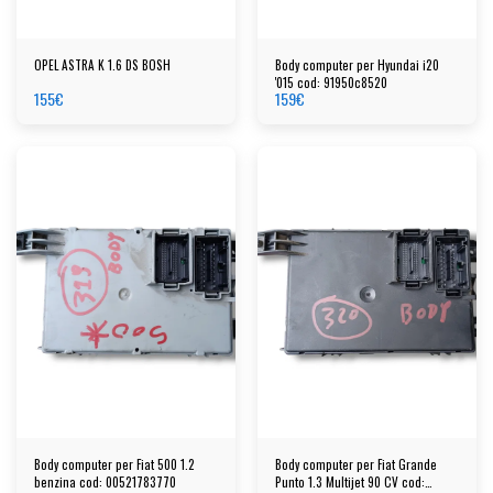
OPEL ASTRA K 1.6 DS BOSH
Body computer per Hyundai i20
'015 cod: 91950c8520
155
€
159
€
Body computer per Fiat 500 1.2
Body computer per Fiat Grande
benzina cod: 00521783770
Punto 1.3 Multijet 90 CV cod: