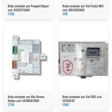
Body computer per Peugeot Bipper
Body computer per Fiat Panda Mk3
cod: 01362975080
cod: 00521692600
130
€
99
€
Body computer per Alfa Romeo
Body computer per Fiat 500L cod:
Stelvio cod: 503442021004
52039538
170
€
104
€