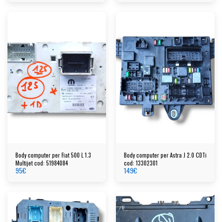
Body computer per Fiat 500 L 1.3
Body computer per Astra J 2.0 CDTi
Multijet cod: 51984084
cod: 13302301
95
€
149
€