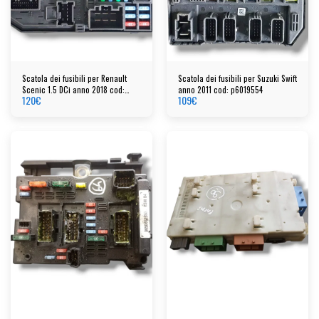
Scatola dei fusibili per Renault
Scatola dei fusibili per Suzuki Swift
Scenic 1.5 DCi anno 2018 cod:
anno 2011 cod: p6019554
120
€
109
€
284b66727r