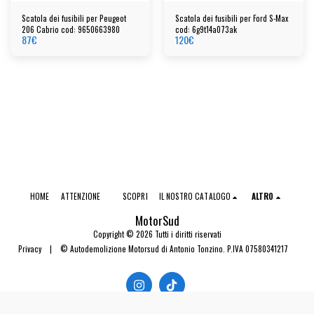
Scatola dei fusibili per Peugeot
Scatola dei fusibili per Ford S-Max
206 Cabrio cod: 9650663980
cod: 6g9t14a073ak
87
€
120
€
HOME
ATTENZIONE
SCOPRI
IL NOSTRO CATALOGO
ALTRO
MotorSud
Copyright © 2026 Tutti i diritti riservati
Privacy
|
© Autodemolizione Motorsud di Antonio Tonzino. P.IVA 07580341217