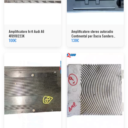
Amplificatore hi-fi Audi A6
Amplificatore stereo autoradio
4F0910223K
Continental per Dacia Sandero
100
€
138
€
cod: 2591a5686r