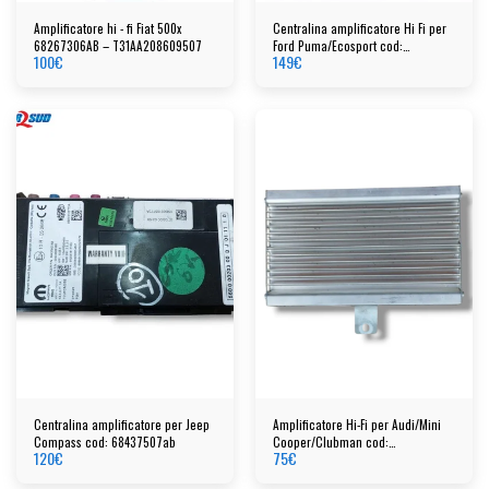
Amplificatore hi - fi Fiat 500x
Centralina amplificatore Hi Fi per
68267306AB – T31AA208609507
Ford Puma/Ecosport cod:
100
€
149
€
10r059201
Centralina amplificatore per Jeep
Amplificatore Hi-Fi per Audi/Mini
Compass cod: 68437507ab
Cooper/Clubman cod:
120
€
75
€
65123451405