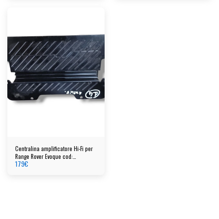
Centralina amplificatore Hi-Fi per
Range Rover Evoque cod:
179
€
HPLA19C164ADC