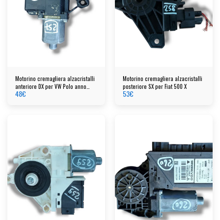
Motorino cremagliera alzacristalli
Motorino cremagliera alzacristalli
anteriore DX per VW Polo anno
posteriore SX per Fiat 500 X
48
€
53
€
2013