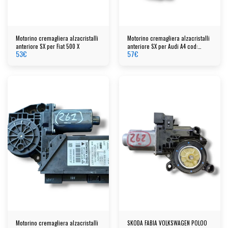
Motorino cremagliera alzacristalli
Motorino cremagliera alzacristalli
anteriore SX per Fiat 500 X
anteriore SX per Audi A4 cod:
53
€
57
€
105444204
Motorino cremagliera alzacristalli
SKODA FABIA VOLKSWAGEN POLOO