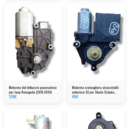
Motorino del tettuccio panoramico
Motorino cremagliera alzacristalli
per Jeep Renegade (2018-2024)
anteriore SX per Skoda Octavia
120
€
45
€
anno 2008