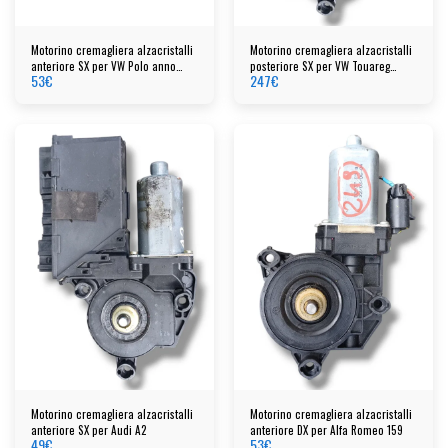
Motorino cremagliera alzacristalli
Motorino cremagliera alzacristalli
anteriore SX per VW Polo anno
posteriore SX per VW Touareg
53
€
247
€
2018
(2005-2011)
Motorino cremagliera alzacristalli
Motorino cremagliera alzacristalli
anteriore SX per Audi A2
anteriore DX per Alfa Romeo 159
49
€
53
€