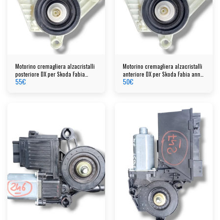
Motorino cremagliera alzacristalli
Motorino cremagliera alzacristalli
posteriore DX per Skoda Fabia
anteriore DX per Skoda Fabia anno
55
€
50
€
anno 2015
2015