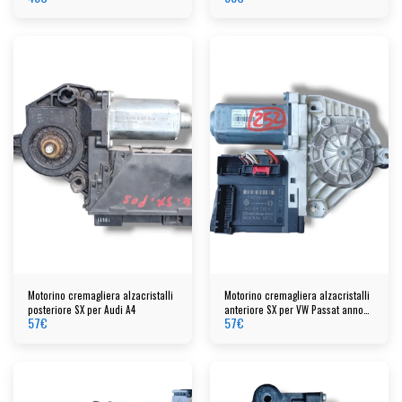
Motorino cremagliera alzacristalli
Motorino cremagliera alzacristalli
posteriore SX per Audi A4
anteriore SX per VW Passat anno
57
€
57
€
2006