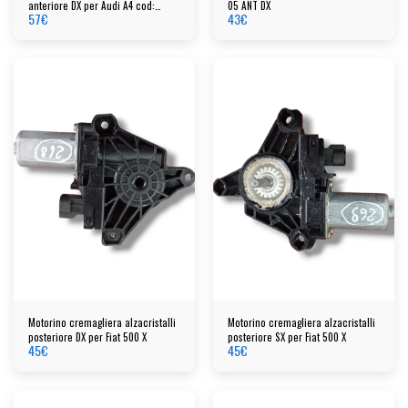
anteriore DX per Audi A4 cod:
05 ANT DX
57
€
43
€
105845204
Motorino cremagliera alzacristalli
Motorino cremagliera alzacristalli
posteriore DX per Fiat 500 X
posteriore SX per Fiat 500 X
45
€
45
€