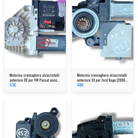
Motorino cremagliera alzacristalli
Motorino cremagliera alzacristalli
anteriore DX per VW Passat anno
anteriore SX per Ford Kuga (2008-
53
€
48
€
2006
2012)