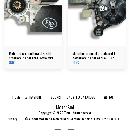
Motorino cremagliera alzavetri
Motorino cremagliera alzavetri
anteriore SX per Ford C-Max Mk1
posteriore SX per Audi A3 '022
89
€
60
€
HOME
ATTENZIONE
SCOPRI
IL NOSTRO CATALOGO
ALTRO
MotorSud
Copyright © 2026 Tutti i diritti riservati
Privacy
|
© Autodemolizione Motorsud di Antonio Tonzino. P.IVA 07580341217