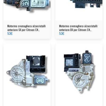
Motorino cremagliera alzacristalli
Motorino cremagliera alzacristalli
anteriore SX per Citroen C4
anteriore DX per Citroen C4
53
€
53
€
Picasso
Picasso