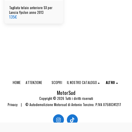
Tagliata telaio anteriore SX per
Lancia Ypslon anno 2013
135
€
HOME
ATTENZIONE
SCOPRI
IL NOSTRO CATALOGO
ALTRO
MotorSud
Copyright © 2026 Tutti i diritti riservati
Privacy
|
© Autodemolizione Motorsud di Antonio Tonzino. P.IVA 07580341217