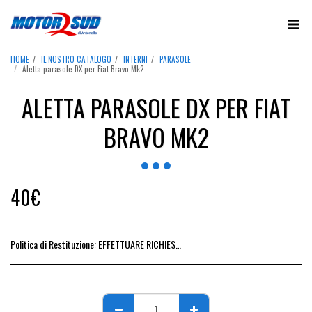
HOME
IL NOSTRO CATALOGO
INTERNI
PARASOLE
Aletta parasole DX per Fiat Bravo Mk2
ALETTA PARASOLE DX PER FIAT
BRAVO MK2
40
€
Politica di Restituzione:
EFFETTUARE RICHIESTA DI RESO ENTRO 14 GIORNI DALL&#039;ACQUISTO DEL RICAMBIO, IL RIMBORSO VIENE EMESSO ALLA CONSEGNA DEL RICAMBIO IN SEDE.