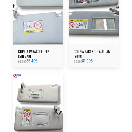
COPPIA PARASOLE JEEP
COPPIA PARASOLE AUDI A5
RENEGADE
(2018)
86.40
€
81.00
€
96.00
€
90.00
€