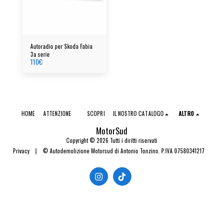
Autoradio per Skoda Fabia
3a serie
110
€
HOME
ATTENZIONE
SCOPRI
IL NOSTRO CATALOGO
ALTRO
MotorSud
Copyright © 2026 Tutti i diritti riservati
Privacy
|
© Autodemolizione Motorsud di Antonio Tonzino. P.IVA 07580341217