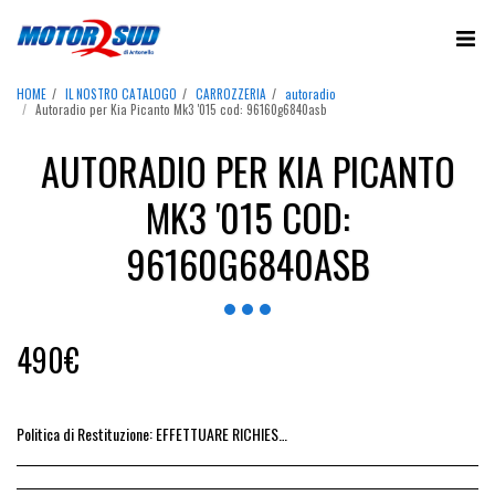
HOME
IL NOSTRO CATALOGO
CARROZZERIA
autoradio
Autoradio per Kia Picanto Mk3 '015 cod: 96160g6840asb
AUTORADIO PER KIA PICANTO
MK3 '015 COD:
96160G6840ASB
490
€
Politica di Restituzione:
EFFETTUARE RICHIESTA DI RESO ENTRO 14 GIORNI DALL&#039;ACQUISTO DEL RICAMBIO, IL RIMBORSO VIENE EMESSO ALLA CONSEGNA DEL RICAMBIO IN SEDE.