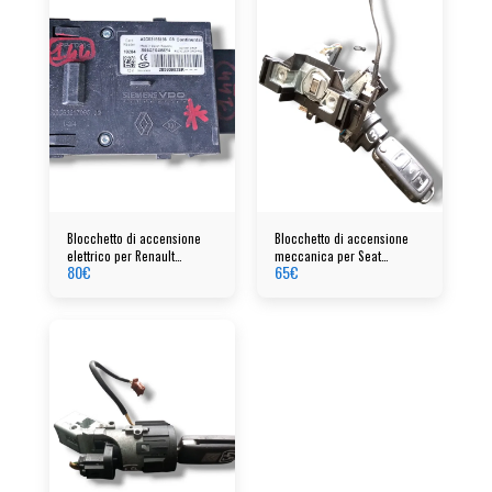
Blocchetto di accensione
Blocchetto di accensione
elettrico per Renault
meccanica per Seat
80
€
65
€
Megane cod: a2c53185186
Alhambra anno 2010 cod:
1K0905851B