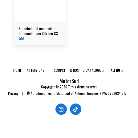
Blocchetto di accensione
meccanico per Citroen C3
55
€
Picasso
HOME
ATTENZIONE
SCOPRI
IL NOSTRO CATALOGO
ALTRO
MotorSud
Copyright © 2026 Tutti i diritti riservati
Privacy
|
© Autodemolizione Motorsud di Antonio Tonzino. P.IVA 07580341217