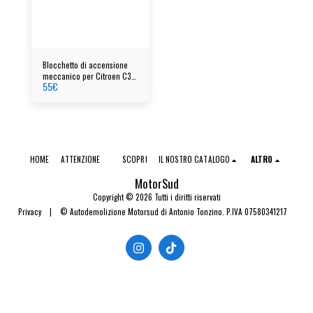
Blocchetto di accensione
meccanico per Citroen C3
55
€
Picasso
HOME
ATTENZIONE
SCOPRI
IL NOSTRO CATALOGO
ALTRO
MotorSud
Copyright © 2026 Tutti i diritti riservati
Privacy
|
© Autodemolizione Motorsud di Antonio Tonzino. P.IVA 07580341217