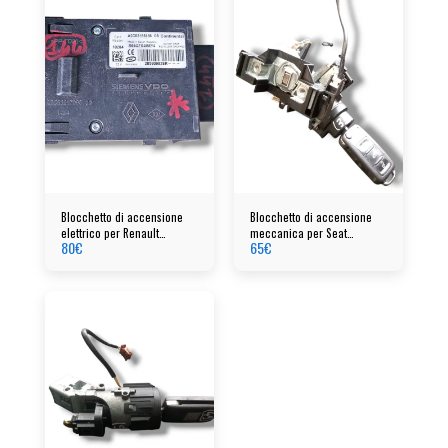
Blocchetto di accensione
Blocchetto di accensione
elettrico per Renault
meccanica per Seat
80
€
65
€
Megane cod: a2c53185186
Alhambra anno 2010 cod:
1K0905851B