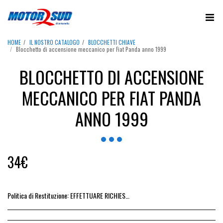
HOME
IL NOSTRO CATALOGO
BLOCCHETTI CHIAVE
Blocchetto di accensione meccanico per Fiat Panda anno 1999
BLOCCHETTO DI ACCENSIONE
MECCANICO PER FIAT PANDA
ANNO 1999
34
€
Politica di Restituzione:
EFFETTUARE RICHIESTA DI RESO ENTRO 14 GIORNI DALL&#039;ACQUISTO DEL RICAMBIO, IL RIMBORSO VIENE EMESSO ALLA CONSEGNA DEL RICAMBIO IN SEDE.