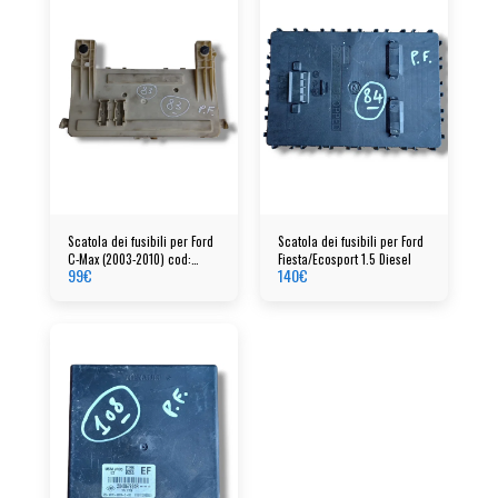
Scatola dei fusibili per Ford
Scatola dei fusibili per Ford
C-Max (2003-2010) cod:
Fiesta/Ecosport 1.5 Diesel
99
€
140
€
97ra000001