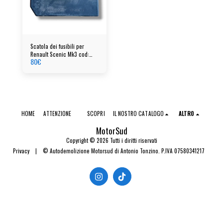
Scatola dei fusibili per
Renault Scenic Mk3 cod:
80
€
284b67924r
HOME
ATTENZIONE
SCOPRI
IL NOSTRO CATALOGO
ALTRO
MotorSud
Copyright © 2026 Tutti i diritti riservati
Privacy
|
© Autodemolizione Motorsud di Antonio Tonzino. P.IVA 07580341217