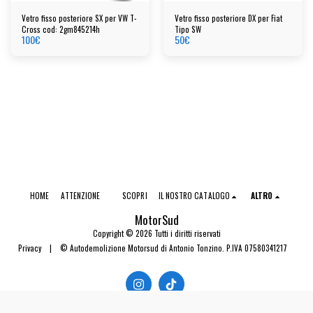
Vetro fisso posteriore SX per VW T-
Vetro fisso posteriore DX per Fiat
Cross cod: 2gm845214h
Tipo SW
100
€
50
€
HOME
ATTENZIONE
SCOPRI
IL NOSTRO CATALOGO
ALTRO
MotorSud
Copyright © 2026 Tutti i diritti riservati
Privacy
|
© Autodemolizione Motorsud di Antonio Tonzino. P.IVA 07580341217