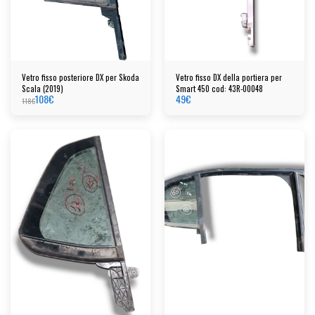
Vetro fisso posteriore DX per Skoda
Vetro fisso DX della portiera per
Scala (2019)
Smart 450 cod: 43R-00048
108
€
49
€
118
€