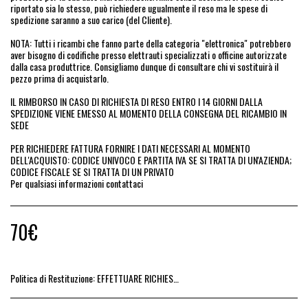
riportato sia lo stesso, può richiedere ugualmente il reso ma le spese di
spedizione saranno a suo carico (del Cliente).
NOTA: Tutti i ricambi che fanno parte della categoria "elettronica" potrebbero
aver bisogno di codifiche presso elettrauti specializzati o officine autorizzate
dalla casa produttrice. Consigliamo dunque di consultare chi vi sostituirà il
pezzo prima di acquistarlo.
IL RIMBORSO IN CASO DI RICHIESTA DI RESO ENTRO I 14 GIORNI DALLA
SPEDIZIONE VIENE EMESSO AL MOMENTO DELLA CONSEGNA DEL RICAMBIO IN
SEDE
PER RICHIEDERE FATTURA FORNIRE I DATI NECESSARI AL MOMENTO
DELL'ACQUISTO: CODICE UNIVOCO E PARTITA IVA SE SI TRATTA DI UN'AZIENDA;
CODICE FISCALE SE SI TRATTA DI UN PRIVATO
Per qualsiasi informazioni contattaci
70
€
Politica di Restituzione:
EFFETTUARE RICHIESTA DI RESO ENTRO 14 GIORNI DALL&#039;ACQUISTO DEL RICAMBIO, IL RIMBORSO VIENE EMESSO ALLA CONSEGNA DEL RICAMBIO IN SEDE.