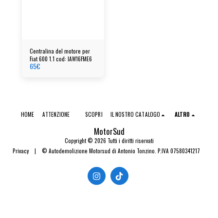
Centralina del motore per
Fiat 600 1.1 cod: IAW16FME6
65
€
HOME
ATTENZIONE
SCOPRI
IL NOSTRO CATALOGO
ALTRO
MotorSud
Copyright © 2026 Tutti i diritti riservati
Privacy
|
© Autodemolizione Motorsud di Antonio Tonzino. P.IVA 07580341217