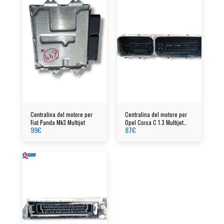
Centralina del motore per
Centralina del motore per
Fiat Panda Mk3 Multijet
Opel Corsa C 1.3 Multijet
99
€
87
€
cod: 55190069