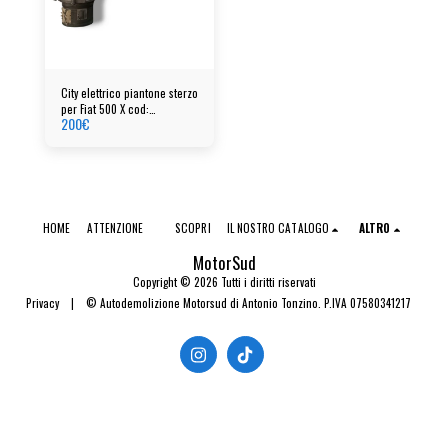
City elettrico piantone sterzo
per Fiat 500 X cod:
200
€
00520628920
HOME
ATTENZIONE
SCOPRI
IL NOSTRO CATALOGO
ALTRO
MotorSud
Copyright © 2026 Tutti i diritti riservati
Privacy
|
© Autodemolizione Motorsud di Antonio Tonzino. P.IVA 07580341217