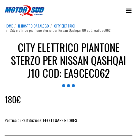
HOME
IL NOSTRO CATALOGO
CITY ELETTRICI
City elettrico piantone sterzo per Nissan Qashqai J10 cod: ea9cec062
CITY ELETTRICO PIANTONE
STERZO PER NISSAN QASHQAI
J10 COD: EA9CEC062
180
€
Politica di Restituzione:
EFFETTUARE RICHIESTA DI RESO ENTRO 14 GIORNI DALL&#039;ACQUISTO DEL RICAMBIO, IL RIMBORSO VIENE EMESSO ALLA CONSEGNA DEL RICAMBIO IN SEDE.