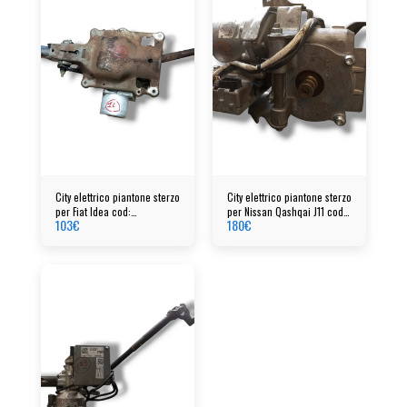
City elettrico piantone sterzo
City elettrico piantone sterzo
per Fiat Idea cod:
per Nissan Qashqai J11 cod:
103
€
180
€
00517364610
48810HV95B