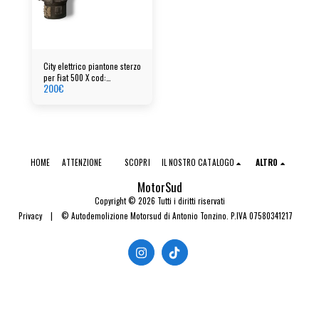
City elettrico piantone sterzo
per Fiat 500 X cod:
200
€
00520628920
HOME
ATTENZIONE
SCOPRI
IL NOSTRO CATALOGO
ALTRO
MotorSud
Copyright © 2026 Tutti i diritti riservati
Privacy
|
© Autodemolizione Motorsud di Antonio Tonzino. P.IVA 07580341217