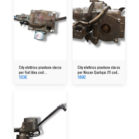
City elettrico piantone sterzo
City elettrico piantone sterzo
per Fiat Idea cod:
per Nissan Qashqai J11 cod:
103
€
180
€
00517364610
48810HV95B