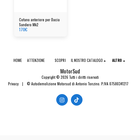
Cofano anteriore per Dacia
Sandero Mk2
170
€
HOME
ATTENZIONE
SCOPRI
IL NOSTRO CATALOGO
ALTRO
MotorSud
Copyright © 2026 Tutti i diritti riservati
Privacy
|
© Autodemolizione Motorsud di Antonio Tonzino. P.IVA 07580341217