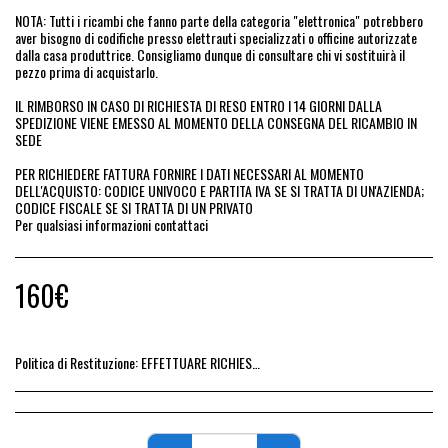
NOTA: Tutti i ricambi che fanno parte della categoria "elettronica" potrebbero
aver bisogno di codifiche presso elettrauti specializzati o officine autorizzate
dalla casa produttrice. Consigliamo dunque di consultare chi vi sostituirà il
pezzo prima di acquistarlo.
IL RIMBORSO IN CASO DI RICHIESTA DI RESO ENTRO I 14 GIORNI DALLA
SPEDIZIONE VIENE EMESSO AL MOMENTO DELLA CONSEGNA DEL RICAMBIO IN
SEDE
PER RICHIEDERE FATTURA FORNIRE I DATI NECESSARI AL MOMENTO
DELL'ACQUISTO: CODICE UNIVOCO E PARTITA IVA SE SI TRATTA DI UN'AZIENDA;
CODICE FISCALE SE SI TRATTA DI UN PRIVATO
Per qualsiasi informazioni contattaci
160
€
Politica di Restituzione:
EFFETTUARE RICHIESTA DI RESO ENTRO 14 GIORNI DALL&#039;ACQUISTO DEL RICAMBIO, IL RIMBORSO VIENE EMESSO ALLA CONSEGNA DEL RICAMBIO IN SEDE.