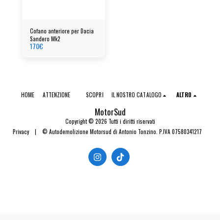
Cofano anteriore per Dacia
Sandero Mk2
170
€
HOME
ATTENZIONE
SCOPRI
IL NOSTRO CATALOGO
ALTRO
MotorSud
Copyright © 2026 Tutti i diritti riservati
Privacy
|
© Autodemolizione Motorsud di Antonio Tonzino. P.IVA 07580341217