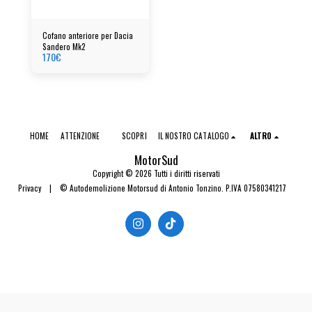
Cofano anteriore per Dacia
Sandero Mk2
170
€
HOME
ATTENZIONE
SCOPRI
IL NOSTRO CATALOGO
ALTRO
MotorSud
Copyright © 2026 Tutti i diritti riservati
Privacy
|
© Autodemolizione Motorsud di Antonio Tonzino. P.IVA 07580341217