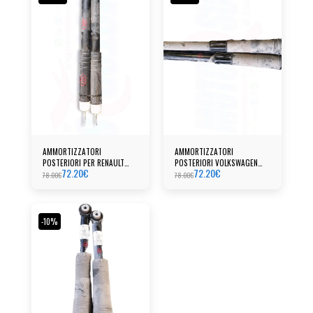
AMMORTIZZATORI
AMMORTIZZATORI
POSTERIORI PER RENAULT
POSTERIORI VOLKSWAGEN
72.20
€
72.20
€
CAPTUR
TIGUAN
78.00
€
78.00
€
-10%