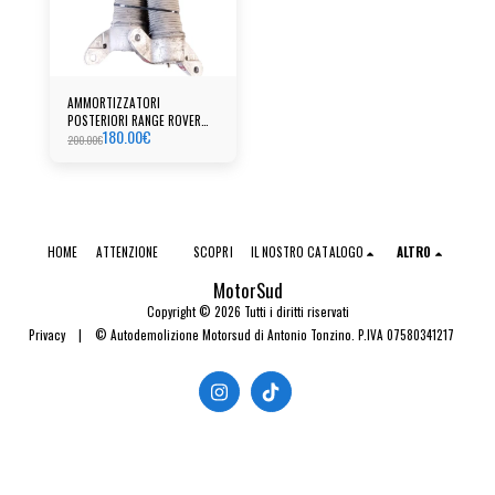
AMMORTIZZATORI
POSTERIORI RANGE ROVER
180.00
€
EVOQUE
200.00
€
HOME
ATTENZIONE
SCOPRI
IL NOSTRO CATALOGO
ALTRO
MotorSud
Copyright © 2026 Tutti i diritti riservati
Privacy
|
© Autodemolizione Motorsud di Antonio Tonzino. P.IVA 07580341217