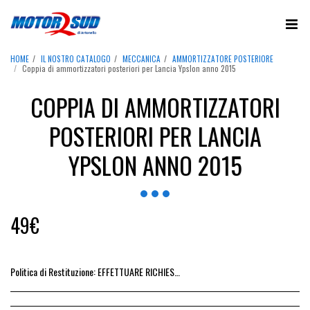
HOME
IL NOSTRO CATALOGO
MECCANICA
AMMORTIZZATORE POSTERIORE
Coppia di ammortizzatori posteriori per Lancia Ypslon anno 2015
COPPIA DI AMMORTIZZATORI
POSTERIORI PER LANCIA
YPSLON ANNO 2015
49
€
Politica di Restituzione:
EFFETTUARE RICHIESTA DI RESO ENTRO 14 GIORNI DALL&#039;ACQUISTO DEL RICAMBIO, IL RIMBORSO VIENE EMESSO ALLA CONSEGNA DEL RICAMBIO IN SEDE.