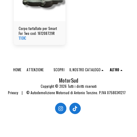
Corpo farfallato per Smart
For Two cod: 161208729R
110
€
HOME
ATTENZIONE
SCOPRI
IL NOSTRO CATALOGO
ALTRO
MotorSud
Copyright © 2026 Tutti i diritti riservati
Privacy
|
© Autodemolizione Motorsud di Antonio Tonzino. P.IVA 07580341217