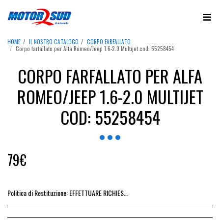
HOME
IL NOSTRO CATALOGO
CORPO FARFALLATO
Corpo farfallato per Alfa Romeo/Jeep 1.6-2.0 Multijet cod: 55258454
CORPO FARFALLATO PER ALFA
ROMEO/JEEP 1.6-2.0 MULTIJET
COD: 55258454
79
€
Politica di Restituzione:
EFFETTUARE RICHIESTA DI RESO ENTRO 14 GIORNI DALL&#039;ACQUISTO DEL RICAMBIO, IL RIMBORSO VIENE EMESSO ALLA CONSEGNA DEL RICAMBIO IN SEDE.