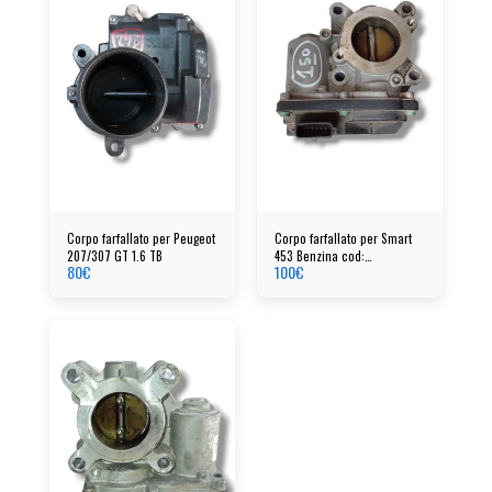
Corpo farfallato per Peugeot
Corpo farfallato per Smart
207/307 GT 1.6 TB
453 Benzina cod:
80
€
100
€
8201354832 a2c37725700