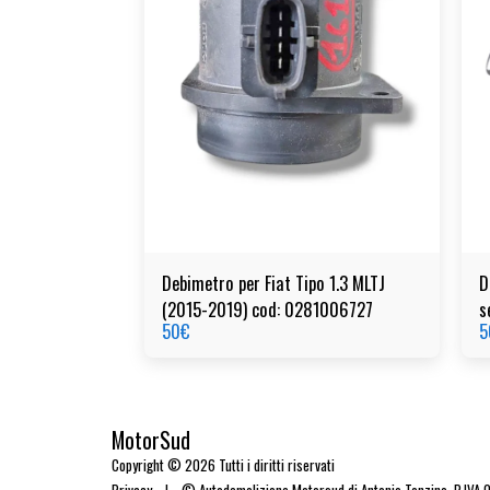
Debimetro per Fiat Tipo 1.3 MLTJ
D
(2015-2019) cod: 0281006727
s
50
€
5
MotorSud
Copyright © 2026 Tutti i diritti riservati
Privacy
|
© Autodemolizione Motorsud di Antonio Tonzino. P.IVA