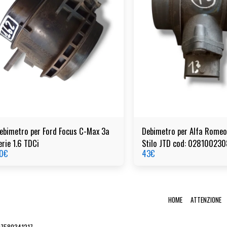
ebimetro per Ford Focus C-Max 3a
Debimetro per Alfa Romeo
erie 1.6 TDCi
Stilo JTD cod: 028100230
0
€
43
€
HOME
ATTENZIONE
 07580341217