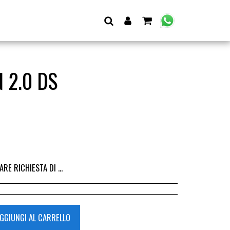
 2.0 DS
I DALL&#039;ACQUISTO DEL RICAMBIO, IL RIMBORSO VIENE EMESSO ALLA CONSEGNA DEL RICAMBIO IN SEDE.
GGIUNGI AL CARRELLO