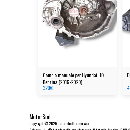
Cambio manuale per Hyundai i10
D
Benzina (2016-2020)
320
€
4
MotorSud
Copyright © 2026 Tutti i diritti riservati
Privacy
|
© Autodemolizione Motorsud di Antonio Tonzino. P.IVA