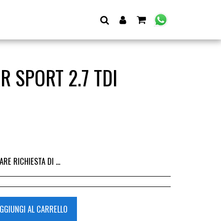
 SPORT 2.7 TDI
I DALL&#039;ACQUISTO DEL RICAMBIO, IL RIMBORSO VIENE EMESSO ALLA CONSEGNA DEL RICAMBIO IN SEDE.
GGIUNGI AL CARRELLO