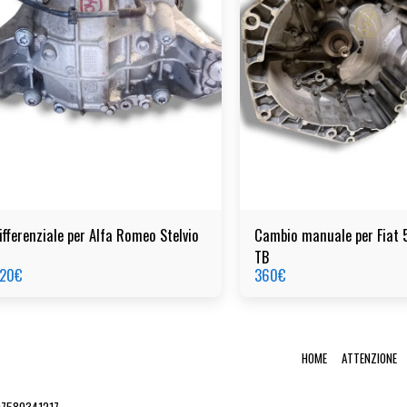
ifferenziale per Alfa Romeo Stelvio
Cambio manuale per Fiat 
TB
20
€
360
€
HOME
ATTENZIONE
 07580341217