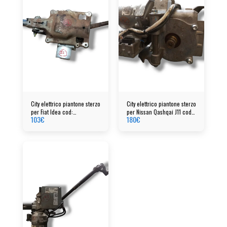
City elettrico piantone sterzo
City elettrico piantone sterzo
per Fiat Idea cod:
per Nissan Qashqai J11 cod:
103
€
180
€
00517364610
48810HV95B