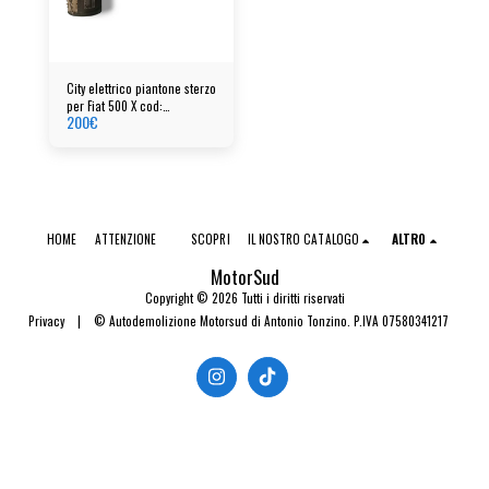
City elettrico piantone sterzo
per Fiat 500 X cod:
200
€
00520628920
HOME
ATTENZIONE
SCOPRI
IL NOSTRO CATALOGO
ALTRO
MotorSud
Copyright © 2026 Tutti i diritti riservati
Privacy
|
© Autodemolizione Motorsud di Antonio Tonzino. P.IVA 07580341217