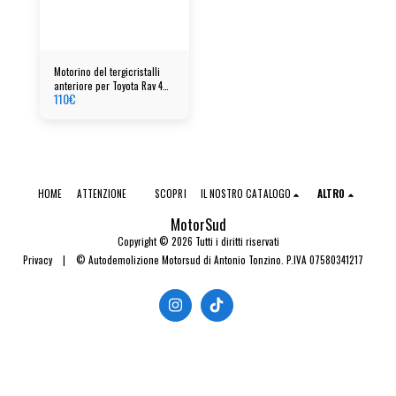
Motorino del tergicristalli
anteriore per Toyota Rav 4
110
€
Mk3 cod: 8511042150
HOME
ATTENZIONE
SCOPRI
IL NOSTRO CATALOGO
ALTRO
MotorSud
Copyright © 2026 Tutti i diritti riservati
Privacy
|
© Autodemolizione Motorsud di Antonio Tonzino. P.IVA 07580341217