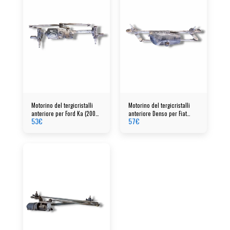
Motorino del tergicristalli
Motorino del tergicristalli
anteriore per Ford Ka (2007-
anteriore Denso per Fiat
53
€
57
€
2015) cod: ms1592008650
Panda anno 2005