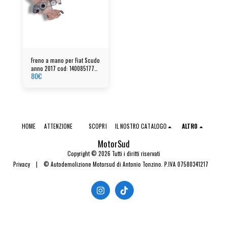
Freno a mano per Fiat Scudo
anno 2017 cod: 1400851777
80
€
-89EB020612639
HOME
ATTENZIONE
SCOPRI
IL NOSTRO CATALOGO
ALTRO
MotorSud
Copyright © 2026 Tutti i diritti riservati
Privacy
|
© Autodemolizione Motorsud di Antonio Tonzino. P.IVA 07580341217