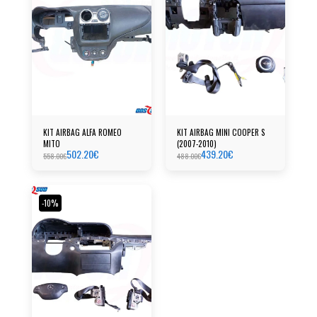
KIT AIRBAG ALFA ROMEO
KIT AIRBAG MINI COOPER S
MITO
(2007-2010)
502.20
€
439.20
€
558.00
€
488.00
€
-10%