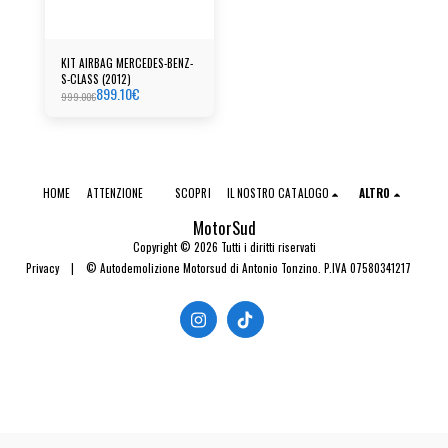
KIT AIRBAG MERCEDES-BENZ-
S-CLASS (2012)
899.10
€
999.00
€
HOME
ATTENZIONE
SCOPRI
IL NOSTRO CATALOGO
ALTRO
MotorSud
Copyright © 2026 Tutti i diritti riservati
Privacy
|
© Autodemolizione Motorsud di Antonio Tonzino. P.IVA 07580341217