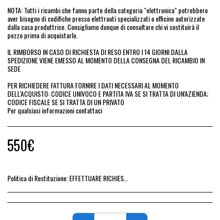
NOTA: Tutti i ricambi che fanno parte della categoria "elettronica" potrebbero
aver bisogno di codifiche presso elettrauti specializzati o officine autorizzate
dalla casa produttrice. Consigliamo dunque di consultare chi vi sostituirà il
pezzo prima di acquistarlo.
IL RIMBORSO IN CASO DI RICHIESTA DI RESO ENTRO I 14 GIORNI DALLA
SPEDIZIONE VIENE EMESSO AL MOMENTO DELLA CONSEGNA DEL RICAMBIO IN
SEDE
PER RICHIEDERE FATTURA FORNIRE I DATI NECESSARI AL MOMENTO
DELL'ACQUISTO: CODICE UNIVOCO E PARTITA IVA SE SI TRATTA DI UN'AZIENDA;
CODICE FISCALE SE SI TRATTA DI UN PRIVATO
Per qualsiasi informazioni contattaci
550
€
Politica di Restituzione:
EFFETTUARE RICHIESTA DI RESO ENTRO 14 GIORNI DALL&#039;ACQUISTO DEL RICAMBIO, IL RIMBORSO VIENE EMESSO ALLA CONSEGNA DEL RICAMBIO IN SEDE.