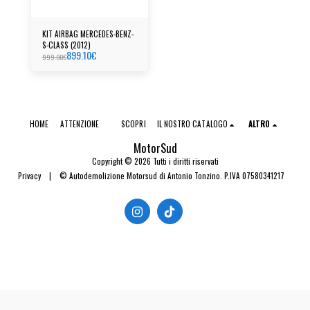
KIT AIRBAG MERCEDES-BENZ-
S-CLASS (2012)
899.10
€
999.00
€
HOME
ATTENZIONE
SCOPRI
IL NOSTRO CATALOGO
ALTRO
MotorSud
Copyright © 2026 Tutti i diritti riservati
Privacy
|
© Autodemolizione Motorsud di Antonio Tonzino. P.IVA 07580341217