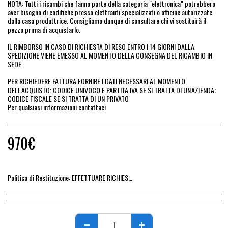
NOTA: Tutti i ricambi che fanno parte della categoria "elettronica" potrebbero
aver bisogno di codifiche presso elettrauti specializzati o officine autorizzate
dalla casa produttrice. Consigliamo dunque di consultare chi vi sostituirà il
pezzo prima di acquistarlo.
IL RIMBORSO IN CASO DI RICHIESTA DI RESO ENTRO I 14 GIORNI DALLA
SPEDIZIONE VIENE EMESSO AL MOMENTO DELLA CONSEGNA DEL RICAMBIO IN
SEDE
PER RICHIEDERE FATTURA FORNIRE I DATI NECESSARI AL MOMENTO
DELL'ACQUISTO: CODICE UNIVOCO E PARTITA IVA SE SI TRATTA DI UN'AZIENDA;
CODICE FISCALE SE SI TRATTA DI UN PRIVATO
Per qualsiasi informazioni contattaci
970
€
Politica di Restituzione:
EFFETTUARE RICHIESTA DI RESO ENTRO 14 GIORNI DALL&#039;ACQUISTO DEL RICAMBIO, IL RIMBORSO VIENE EMESSO ALLA CONSEGNA DEL RICAMBIO IN SEDE.