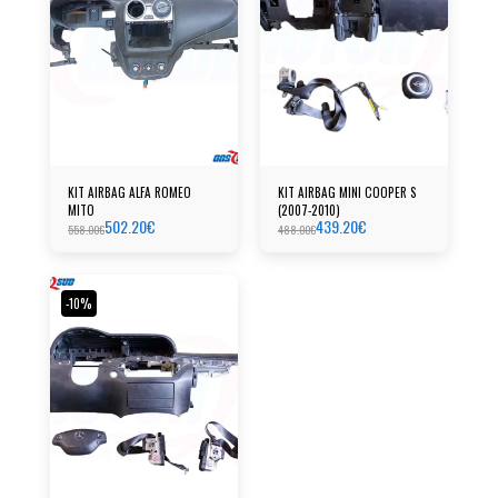
KIT AIRBAG ALFA ROMEO
KIT AIRBAG MINI COOPER S
MITO
(2007-2010)
502.20
€
439.20
€
558.00
€
488.00
€
-10%