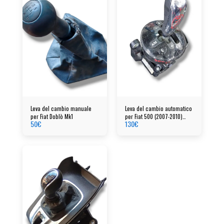
Leva del cambio manuale
Leva del cambio automatico
per Fiat Doblò Mk1
per Fiat 500 (2007-2010)
50
€
130
€
cod: 07354679020