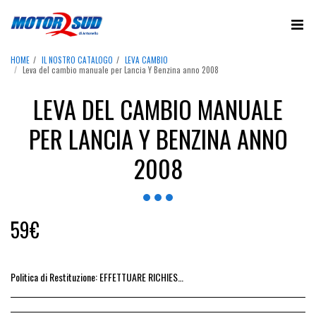
HOME
IL NOSTRO CATALOGO
LEVA CAMBIO
Leva del cambio manuale per Lancia Y Benzina anno 2008
LEVA DEL CAMBIO MANUALE
PER LANCIA Y BENZINA ANNO
2008
59
€
Politica di Restituzione:
EFFETTUARE RICHIESTA DI RESO ENTRO 14 GIORNI DALL&#039;ACQUISTO DEL RICAMBIO, IL RIMBORSO VIENE EMESSO ALLA CONSEGNA DEL RICAMBIO IN SEDE.