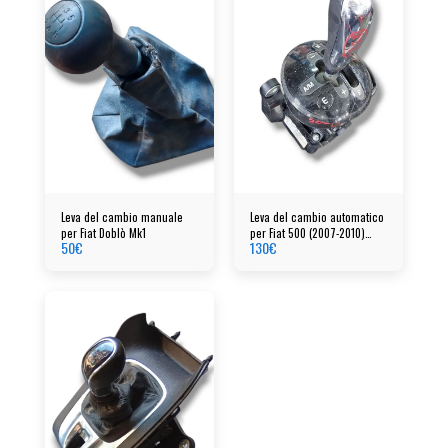
Leva del cambio manuale
Leva del cambio automatico
per Fiat Doblò Mk1
per Fiat 500 (2007-2010)
50
€
130
€
cod: 07354679020