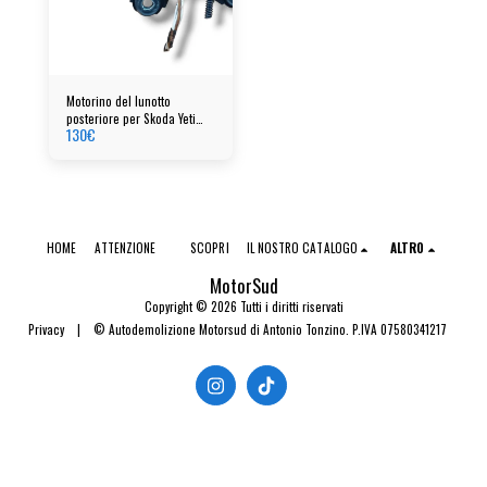
Motorino del lunotto
posteriore per Skoda Yeti
130
€
cod: 5J7955711B
HOME
ATTENZIONE
SCOPRI
IL NOSTRO CATALOGO
ALTRO
MotorSud
Copyright © 2026 Tutti i diritti riservati
Privacy
|
© Autodemolizione Motorsud di Antonio Tonzino. P.IVA 07580341217