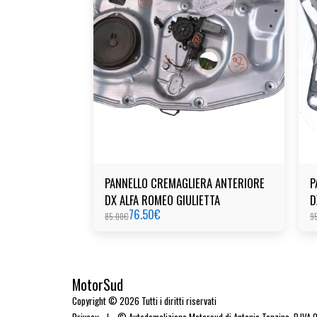
PANNELLO CREMAGLIERA ANTERIORE
P
DX ALFA ROMEO GIULIETTA
D
76.50
€
85.00
€
9
MotorSud
Copyright © 2026 Tutti i diritti riservati
Privacy
|
© Autodemolizione Motorsud di Antonio Tonzino. P.IVA