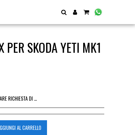
X PER SKODA YETI MK1
I DALL&#039;ACQUISTO DEL RICAMBIO, IL RIMBORSO VIENE EMESSO ALLA CONSEGNA DEL RICAMBIO IN SEDE.
GGIUNGI AL CARRELLO