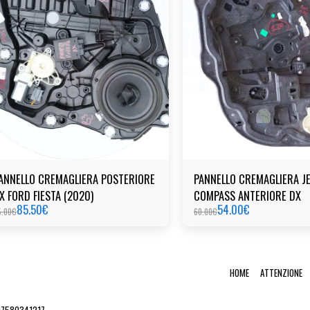
ANNELLO CREMAGLIERA POSTERIORE
PANNELLO CREMAGLIERA J
X FORD FIESTA (2020)
COMPASS ANTERIORE DX
85.50
€
54.00
€
5.00
€
60.00
€
HOME
ATTENZIONE
 07580341217