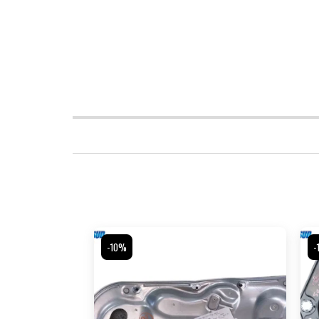
-10%
-