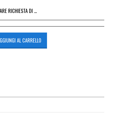
I DALL&#039;ACQUISTO DEL RICAMBIO, IL RIMBORSO VIENE EMESSO ALLA CONSEGNA DEL RICAMBIO IN SEDE.
GGIUNGI AL CARRELLO