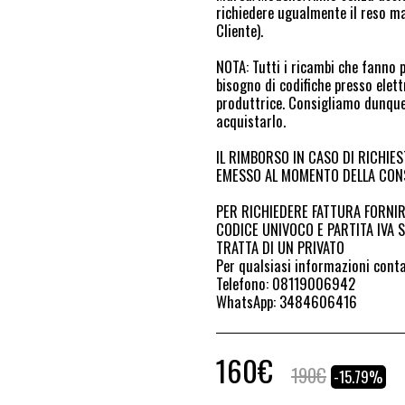
richiedere ugualmente il reso ma
Cliente).
NOTA: Tutti i ricambi che fanno 
bisogno di codifiche presso elett
produttrice. Consigliamo dunque 
acquistarlo.
IL RIMBORSO IN CASO DI RICHIES
EMESSO AL MOMENTO DELLA CONS
PER RICHIEDERE FATTURA FORNIR
CODICE UNIVOCO E PARTITA IVA SE
TRATTA DI UN PRIVATO
Per qualsiasi informazioni cont
Telefono: 08119006942
WhatsApp: 3484606416
160
€
190
€
-15.79%