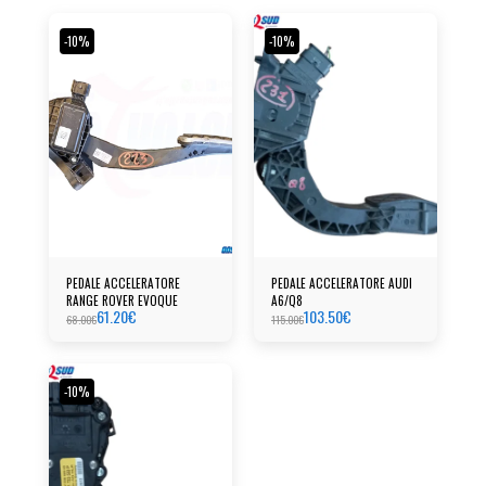
-10%
-10%
PEDALE ACCELERATORE
PEDALE ACCELERATORE AUDI
RANGE ROVER EVOQUE
A6/Q8
61.20
€
103.50
€
68.00
€
115.00
€
-10%