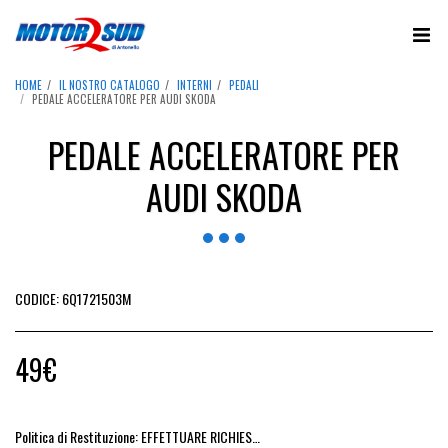
HOME
IL NOSTRO CATALOGO
INTERNI
PEDALI
PEDALE ACCELERATORE PER AUDI SKODA
PEDALE ACCELERATORE PER
AUDI SKODA
CODICE: 6Q1721503M
49
€
Politica di Restituzione:
EFFETTUARE RICHIESTA DI RESO ENTRO 14 GIORNI DALL&#039;ACQUISTO DEL RICAMBIO, IL RIMBORSO VIENE EMESSO ALLA CONSEGNA DEL RICAMBIO IN SEDE.