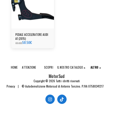
PEDALE ACCELERATORE AUDI
A1 (2015)
58.50
€
65.00
€
HOME
ATTENZIONE
SCOPRI
IL NOSTRO CATALOGO
ALTRO
MotorSud
Copyright © 2026 Tutti i diritti riservati
Privacy
|
© Autodemolizione Motorsud di Antonio Tonzino. P.IVA 07580341217