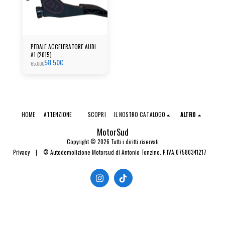
PEDALE ACCELERATORE AUDI
A1 (2015)
58.50
€
65.00
€
HOME
ATTENZIONE
SCOPRI
IL NOSTRO CATALOGO
ALTRO
MotorSud
Copyright © 2026 Tutti i diritti riservati
Privacy
|
© Autodemolizione Motorsud di Antonio Tonzino. P.IVA 07580341217