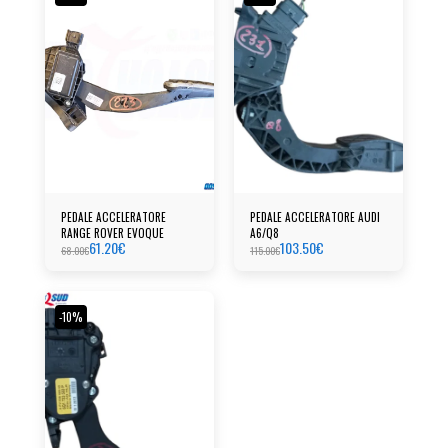
PEDALE ACCELERATORE
PEDALE ACCELERATORE AUDI
RANGE ROVER EVOQUE
A6/Q8
61.20
€
103.50
€
68.00
€
115.00
€
-10%