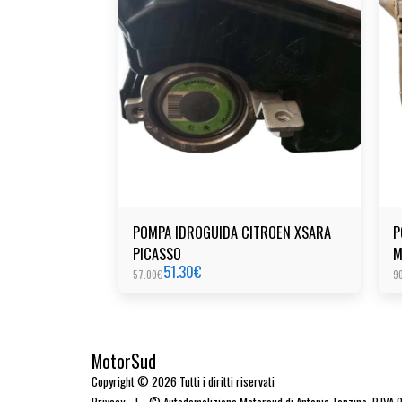
POMPA IDROGUIDA CITROEN XSARA
P
PICASSO
M
51.30
€
57.00
€
9
MotorSud
Copyright © 2026 Tutti i diritti riservati
Privacy
|
© Autodemolizione Motorsud di Antonio Tonzino. P.IVA