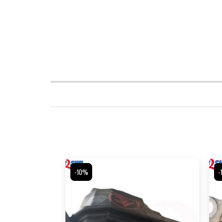
-10%
-