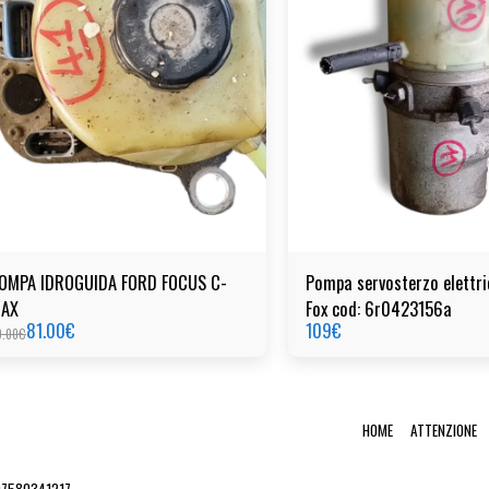
OMPA IDROGUIDA FORD FOCUS C-
Pompa servosterzo elettr
AX
Fox cod: 6r0423156a
81.00
€
109
€
0.00
€
HOME
ATTENZIONE
 07580341217