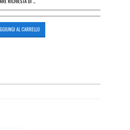
I DALL&#039;ACQUISTO DEL RICAMBIO, IL RIMBORSO VIENE EMESSO ALLA CONSEGNA DEL RICAMBIO IN SEDE.
GGIUNGI AL CARRELLO