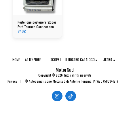
Portellone posteriore SX per
Ford Tourneo Connect anno
240
€
2004
HOME
ATTENZIONE
SCOPRI
IL NOSTRO CATALOGO
ALTRO
MotorSud
Copyright © 2026 Tutti i diritti riservati
Privacy
|
© Autodemolizione Motorsud di Antonio Tonzino. P.IVA 07580341217