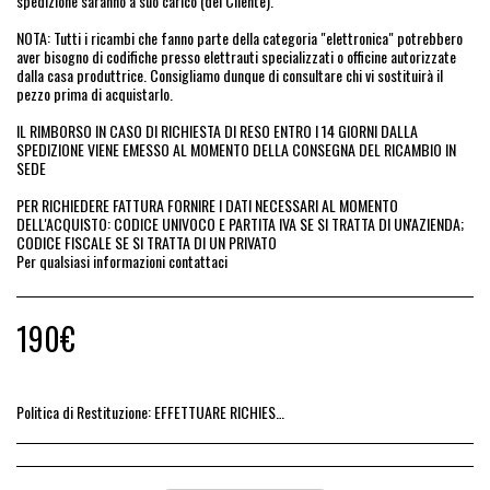
spedizione saranno a suo carico (del Cliente).
NOTA: Tutti i ricambi che fanno parte della categoria "elettronica" potrebbero
aver bisogno di codifiche presso elettrauti specializzati o officine autorizzate
dalla casa produttrice. Consigliamo dunque di consultare chi vi sostituirà il
pezzo prima di acquistarlo.
IL RIMBORSO IN CASO DI RICHIESTA DI RESO ENTRO I 14 GIORNI DALLA
SPEDIZIONE VIENE EMESSO AL MOMENTO DELLA CONSEGNA DEL RICAMBIO IN
SEDE
PER RICHIEDERE FATTURA FORNIRE I DATI NECESSARI AL MOMENTO
DELL'ACQUISTO: CODICE UNIVOCO E PARTITA IVA SE SI TRATTA DI UN'AZIENDA;
CODICE FISCALE SE SI TRATTA DI UN PRIVATO
Per qualsiasi informazioni contattaci
190
€
Politica di Restituzione:
EFFETTUARE RICHIESTA DI RESO ENTRO 14 GIORNI DALL&#039;ACQUISTO DEL RICAMBIO, IL RIMBORSO VIENE EMESSO ALLA CONSEGNA DEL RICAMBIO IN SEDE.