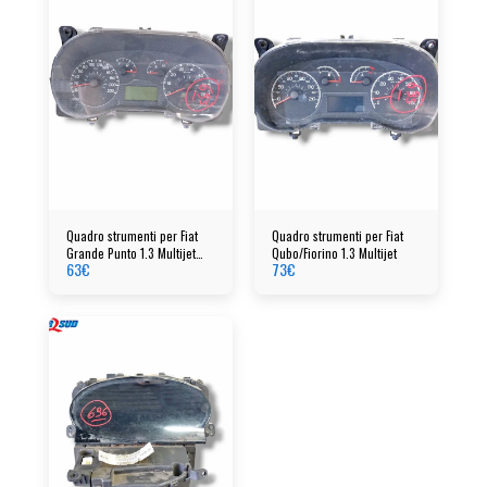
Quadro strumenti per Fiat
Quadro strumenti per Fiat
Grande Punto 1.3 Multijet
Qubo/Fiorino 1.3 Multijet
63
€
73
€
cod: 51718552