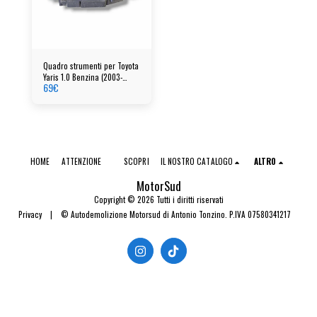
Quadro strumenti per Toyota
Yaris 1.0 Benzina (2003-
69
€
2005)
HOME
ATTENZIONE
SCOPRI
IL NOSTRO CATALOGO
ALTRO
MotorSud
Copyright © 2026 Tutti i diritti riservati
Privacy
|
© Autodemolizione Motorsud di Antonio Tonzino. P.IVA 07580341217