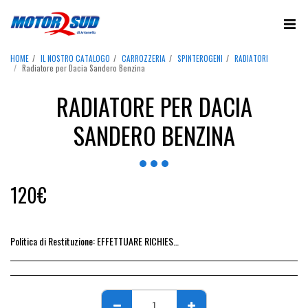
HOME
IL NOSTRO CATALOGO
CARROZZERIA
SPINTEROGENI
RADIATORI
Radiatore per Dacia Sandero Benzina
RADIATORE PER DACIA
SANDERO BENZINA
120
€
Politica di Restituzione:
EFFETTUARE RICHIESTA DI RESO ENTRO 14 GIORNI DALL&#039;ACQUISTO DEL RICAMBIO, IL RIMBORSO VIENE EMESSO ALLA CONSEGNA DEL RICAMBIO IN SEDE.