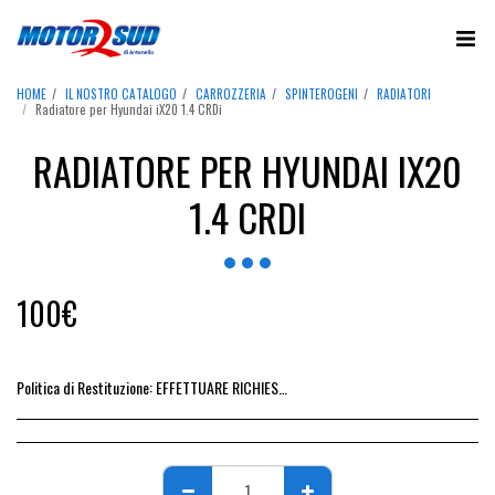
HOME
IL NOSTRO CATALOGO
CARROZZERIA
SPINTEROGENI
RADIATORI
Radiatore per Hyundai iX20 1.4 CRDi
RADIATORE PER HYUNDAI IX20
1.4 CRDI
100
€
Politica di Restituzione:
EFFETTUARE RICHIESTA DI RESO ENTRO 14 GIORNI DALL&#039;ACQUISTO DEL RICAMBIO, IL RIMBORSO VIENE EMESSO ALLA CONSEGNA DEL RICAMBIO IN SEDE.