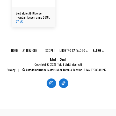
Serbatoio AD-Blue per
Hyundai Tucson anno 2018
245
€
cod: 044404006a-31510p1000
HOME
ATTENZIONE
SCOPRI
IL NOSTRO CATALOGO
ALTRO
MotorSud
Copyright © 2026 Tutti i diritti riservati
Privacy
|
© Autodemolizione Motorsud di Antonio Tonzino. P.IVA 07580341217