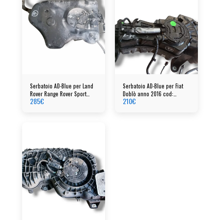
Serbatoio AD-Blue per Land
Serbatoio AD-Blue per Fiat
Rover Range Rover Sport
Doblò anno 2016 cod:
285
€
210
€
cod: FPLA5J228A
52204582