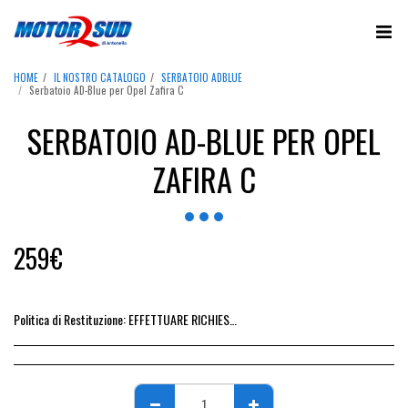
HOME
IL NOSTRO CATALOGO
SERBATOIO ADBLUE
Serbatoio AD-Blue per Opel Zafira C
SERBATOIO AD-BLUE PER OPEL
ZAFIRA C
259
€
Politica di Restituzione:
EFFETTUARE RICHIESTA DI RESO ENTRO 14 GIORNI DALL&#039;ACQUISTO DEL RICAMBIO, IL RIMBORSO VIENE EMESSO ALLA CONSEGNA DEL RICAMBIO IN SEDE.