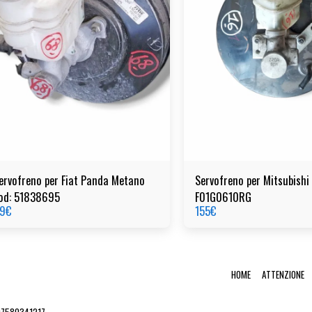
ervofreno per Fiat Panda Metano
Servofreno per Mitsubishi
od: 51838695
F01G0610RG
9
€
155
€
HOME
ATTENZIONE
 07580341217