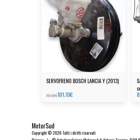
SERVOFRENO BOSCH LANCIA Y (2013)
S
c
101.70
€
8
113.00
€
MotorSud
Copyright © 2026 Tutti i diritti riservati
Privacy
|
© Autodemolizione Motorsud di Antonio Tonzino. P.IVA