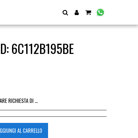
D: 6C112B195BE
I DALL&#039;ACQUISTO DEL RICAMBIO, IL RIMBORSO VIENE EMESSO ALLA CONSEGNA DEL RICAMBIO IN SEDE.
GGIUNGI AL CARRELLO